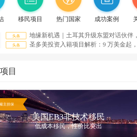
估
移民项目
热门国家
成功案例
地缘新机遇｜土耳其升级东盟对话伙伴，对接超 4 万亿东盟经济
头条
圣多美投资入籍项目解析：9 万美金起，最快 60 天获批的合规
头条
美国蓝领绿卡新动向：纽约搬运岗位担保逻辑与雇主资质深
头条
EB‑3 非技术移民 8 年排期风险：如何筛选经营稳定的老牌
头条
门项目
排期8年雇主倒闭怎么办？EB-3非技术类优先日保留与百年企业
头条
移民局最新数据扎心！条件够不够，有时真不是你说
头条
2026土耳其东盟对话伙伴解析：4万亿经济体接入、新亚洲倡议与
头条
5.89 万亿赤字背景下，税收趋严，高净值家庭如何做身份与资
头条
雇主担保
从兜底条款到具体红线：19条新规下中产跨境身份规划的四种受限情
头条
美国EB3非技术移民
EB-3非技术移民（EW-3）岗位图谱：搬运/物料岗的PERM逻辑
头条
低成本移民，性价比突出
EB‑3 非技术移民：搬家工人岗位解析，全家绿卡的现实
头条
美国绿卡审查双压来袭：公共负担自由裁量扩权与EB类9月排期倒
头条