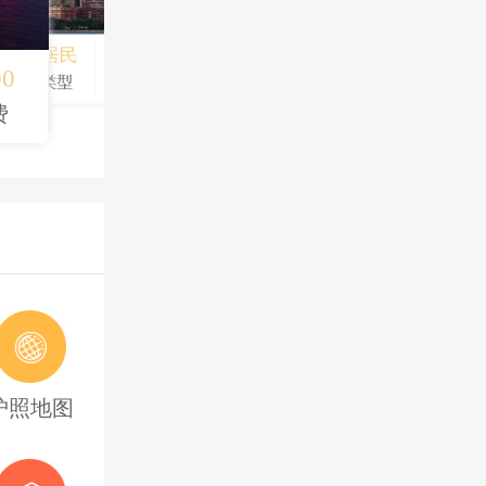
局路径
永久居民
185个
永久居民
186个
12个月
￥300000
缺口
签证类型
护照免签
00
签证类型
护照免签
移民周期
服务费
实拆解
费
规为先
着担保
标者
务必警惕
作机制
大吗？
点审查
政策？
全梳理
护照地图
占优
项目梳理
规深度解读