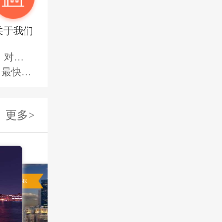
关于我们
体解析
护照方案
度剖析
担保雇主
更多>
担保逻辑
了算
贸易前景
产规划
形拆解
技术移民
与排期现实
雇主担保
美国EB1A移民
加拿大AFIP
与约束
杰出人才，快速移民美国
政策友好，办
退解析