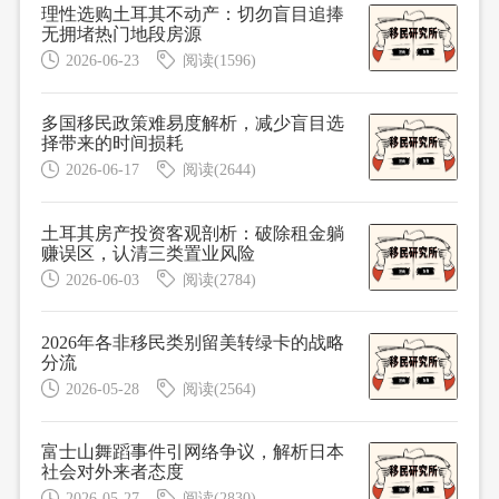
理性选购土耳其不动产：切勿盲目追捧
无拥堵热门地段房源
2026-06-23
阅读(1596)
多国移民政策难易度解析，减少盲目选
择带来的时间损耗
2026-06-17
阅读(2644)
土耳其房产投资客观剖析：破除租金躺
赚误区，认清三类置业风险
2026-06-03
阅读(2784)
2026年各非移民类别留美转绿卡的战略
分流
2026-05-28
阅读(2564)
富士山舞蹈事件引网络争议，解析日本
社会对外来者态度
2026-05-27
阅读(2830)