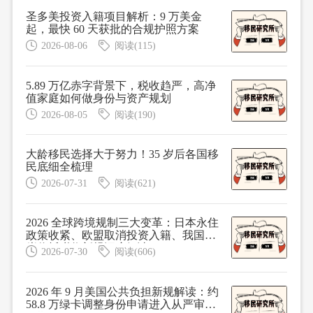
圣多美投资入籍项目解析：9 万美金
起，最快 60 天获批的合规护照方案
2026-08-06
阅读(115)
5.89 万亿赤字背景下，税收趋严，高净
值家庭如何做身份与资产规划
2026-08-05
阅读(190)
大龄移民选择大于努力！35 岁后各国移
民底细全梳理
2026-07-31
阅读(621)
2026 全球跨境规制三大变革：日本永住
政策收紧、欧盟取消投资入籍、我国离
岸信托税收新规深度解读
2026-07-30
阅读(606)
2026 年 9 月美国公共负担新规解读：约
58.8 万绿卡调整身份申请进入从严审查