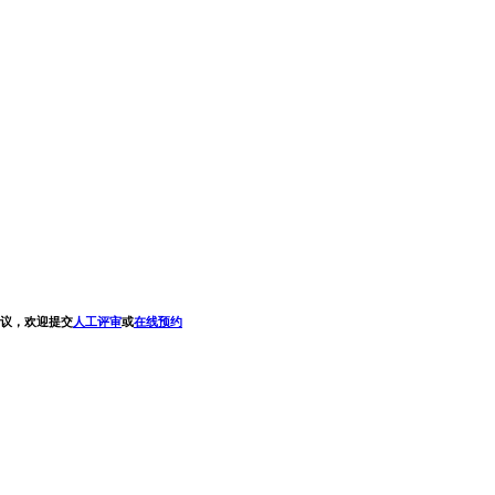
议，欢迎提交
人工评审
或
在线预约