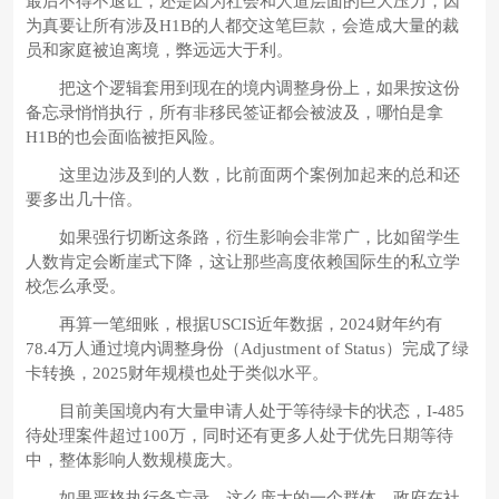
最后不得不退让，还是因为社会和人道层面的巨大压力，因
为真要让所有涉及H1B的人都交这笔巨款，会造成大量的裁
员和家庭被迫离境，弊远远大于利。
把这个逻辑套用到现在的境内调整身份上，如果按这份
备忘录悄悄执行，所有非移民签证都会被波及，哪怕是拿
H1B的也会面临被拒风险。
这里边涉及到的人数，比前面两个案例加起来的总和还
要多出几十倍。
如果强行切断这条路，衍生影响会非常广，比如留学生
人数肯定会断崖式下降，这让那些高度依赖国际生的私立学
校怎么承受。
再算一笔细账，根据USCIS近年数据，2024财年约有
78.4万人通过境内调整身份（Adjustment of Status）完成了绿
卡转换，2025财年规模也处于类似水平。
目前美国境内有大量申请人处于等待绿卡的状态，I-485
待处理案件超过100万，同时还有更多人处于优先日期等待
中，整体影响人数规模庞大。
如果严格执行备忘录，这么庞大的一个群体，政府在社