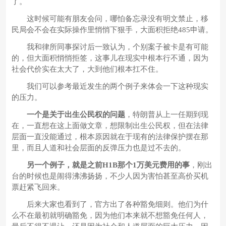
了。
这时候可能有朋友会问，哪怕备忘录没有明文禁止，移
民局会不会在实际操作里悄悄下狠手，大面积拒绝485申请。
我和律所同事探讨后一致认为，个别案子被卡是有可能
的，但大面积悄悄拒签，这事儿在现实中根本行不通，因为
社会代价实在太大了，大到他们根本扛不住。
我们可以参考最近发生的两个例子来体会一下这种现实
的压力。
一个是关于出生公民权的问题
，特朗普从上一任期到现
在，一直想在这上面做文章，想限制出生公民权，但在法律
层面一直没能通过，根本原因就在于现有的法律保护摆在那
里，而且人道和社会层面的反弹压力也是过不去的。
另一个例子，就是之前H1B那个1万美元费用的事
，刚出
台的时候也是闹得沸沸扬扬，不少人因为害怕甚至高价买机
票赶紧飞回来。
后来大家也看到了，官方出了各种豁免细则。他们为什
么不在最初就明确豁免，因为他们本来就不想豁免任何人，