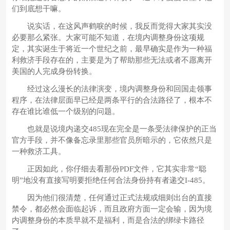
们到底想干嘛。
说实话，在这风声鹤唳的时候，我反而觉得大家其实没
必要那么紧张。大家可能不知道，在境内调整身份这项规
定，其实诞生于将近一个世纪之前，最早确实是作为一种福
利救济手段存在的，主要是为了帮助那些无法或者不愿离开
美国的人完成身份转换。
经过这么漫长的法律演变，境内调整身份和回国走领事
程序，在法律层面早已经是两条平行的合法路径了，根本不
存在谁比谁低一个级别的问题。
也就是说境内递交485现在完全是一条受法律保护的正当
官方手段，并不像备忘录里那些官员所暗示的，它依然只是
一种救济工具。
正因如此，你仔细去看那份PDF文件，它其实非常“聪
明”地没有直接写明要拒绝任何合法身份持有者递交I-485。
因为他们很清楚，任何通过正式法规或细则出台的直接
禁令，都必然会面临起诉，而且政府方面一定会输，因为境
内调整身份的本质早就不是福利，而是合法的绑绿卡路径