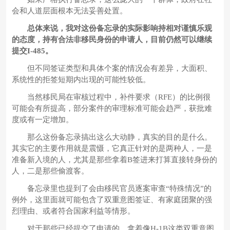
会和人道层面根本无法妥善处置。
总体来说，我对这份备忘录的实际影响持相对谨慎乐观
的态度，持有合法非移民身份的申请人，目前仍然可以继续
提交I-485。
但不同签证类型和具体个案的情况会有差异，大面积、
系统性的拒签短期内出现的可能性较低。
当然移民局在审核过程中，补件要求（RFE）的比例很
可能会有所提高，部分案件的审理标准可能会趋严，获批难
度或有一定增加。
那么这份备忘录搞出这么大动静，真实的目的是什么。
其实它的主要作用就是震慑，它真正针对的是两种人，一是
准备新入境的人，尤其是那些拿着B签进来打算直接转身份的
人，二是那些偷渡客。
备忘录里也提到了会由移民官员逐案审查“特殊情况”的
例外，这里面就可能包含了双重意图签证、有家庭团聚的强
烈理由、或者符合国家利益等情形。
对于那些已经提交了申请的、拿着像H-1B这类双重意图