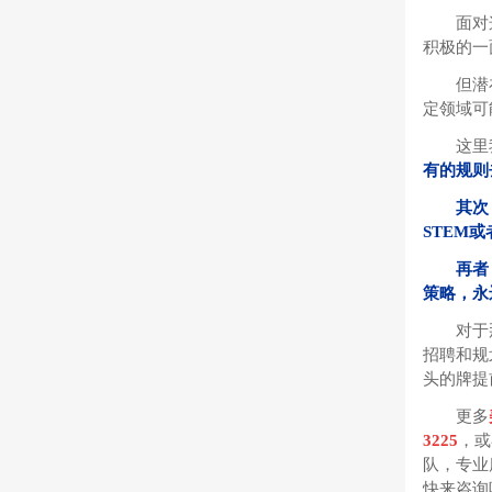
面对
积极的一
但潜
定领域可
这里
有的规则
其次
STEM
再者
策略，永
对于
招聘和规
头的牌提
更多
3225
，或
队，专业
快来咨询