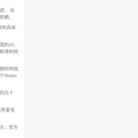
虑。 比
的依赖。
范围和具体
需的AI、
标准的统
致时间线
otice
到九十
概率要等
主，官方