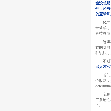
也没想明
件，还有
的逻辑和
说句
常简单，
科技领域
这里
案的阶段
种说法，
不过
出人才和
咱们
个改动，是
determi
我见
三条硬性
了。