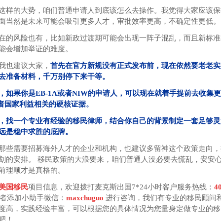
这样的大势，咱们普通申请人到底该怎么去操作。我觉得大家应该保
面当然是未来可能会吸引更多人才，审批效率更高，不确定性更低
在的风险也有，比如新政过渡期可能会出现一阵子混乱，而且新标准
能会增加举证的难度。
我也建议大家，
首先在官方新规没有正式发布前，现在依然要老老实
去准备材料，千万别停下来干等。
，如果你是EB-1A或者NIW的申请人，可以现在就着手提前去收集
或者国家利益相关的硬核证据。
，找一个专业有经验的移民律师，结合你自己的背景制定一套足够灵
远是稳中求胜的底牌。
那些需要招募海外人才的企业和机构，也建议多留神这个政策走向，
划的安排。 移民政策的大浪要来，咱们普通人没必要去慌乱，安安
前理顺才是真格的。
美国移民
项目信息，欢迎拨打麦克斯出国7*24小时客户服务热线：
4
者添加小助手微信：
maxchuguo
进行咨询，我们有专业的移民顾问
度高，实践经验丰富，可以根据您的具体情况为您量身定做专业的移
吧！