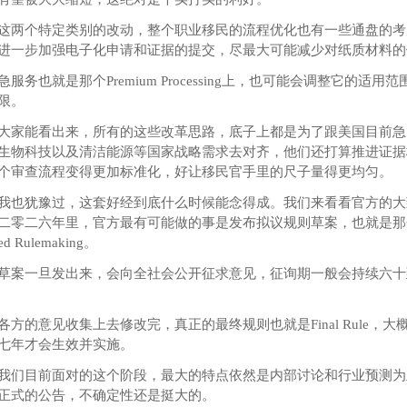
这两个特定类别的改动，整个职业移民的流程优化也有一些通盘的考
进一步加强电子化申请和证据的提交，尽最大可能减少对纸质材料
急服务也就是那个Premium Processing上，也可能会调整它的适用
限。
大家能看出来，所有的这些改革思路，底子上都是为了跟美国目前急
生物科技以及清洁能源等国家战略需求去对齐，他们还打算推进证据
个审查流程变得更加标准化，好让移民官手里的尺子量得更均匀。
我也犹豫过，这套好经到底什么时候能念得成。我们来看看官方的大
二零二六年里，官方最有可能做的事是发布拟议规则草案，也就是那个N
sed Rulemaking。
草案一旦发出来，会向全社会公开征求意见，征询期一般会持续六十
各方的意见收集上去修改完，真正的最终规则也就是Final Rule，大
七年才会生效并实施。
我们目前面对的这个阶段，最大的特点依然是内部讨论和行业预测为
正式的公告，不确定性还是挺大的。