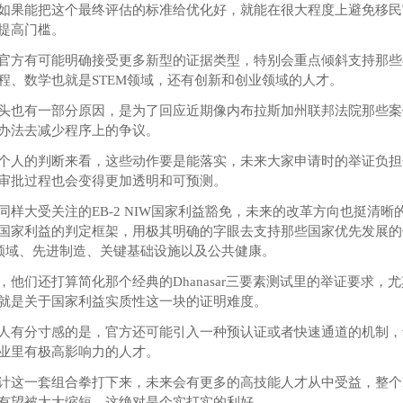
如果能把这个最终评估的标准给优化好，就能在很大程度上避免移民
提高门槛。
官方有可能明确接受更多新型的证据类型，特别会重点倾斜支持那些
程、数学也就是STEM领域，还有创新和创业领域的人才。
头也有一部分原因，是为了回应近期像内布拉斯加州联邦法院那些案
办法去减少程序上的争议。
个人的判断来看，这些动作要是能落实，未来大家申请时的举证负担
审批过程也会变得更加透明和可预测。
同样大受关注的EB-2 NIW国家利益豁免，未来的改革方向也挺清晰
国家利益的判定框架，用极其明确的字眼去支持那些国家优先发展的
M领域、先进制造、关键基础设施以及公共健康。
，他们还打算简化那个经典的Dhanasar三要素测试里的举证要求，
就是关于国家利益实质性这一块的证明难度。
人有分寸感的是，官方还可能引入一种预认证或者快速通道的机制，
业里有极高影响力的人才。
计这一套组合拳打下来，未来会有更多的高技能人才从中受益，整个
有望被大大缩短，这绝对是个实打实的利好。