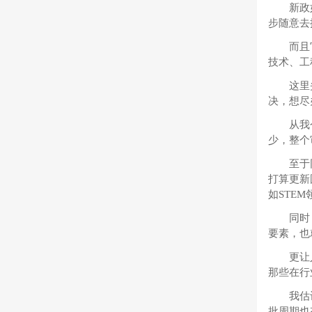
新政
步随意去
而且
技术、工
这里
决，想尽
从我
少，整个
至于
打算更新
如STE
同时
要素，也
更让
那些在行
我估
批周期也