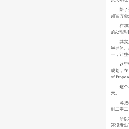
除了
如官方会
在加
的处理时
其实
半导体、
一，让整
这里
规划，在
of Propo
这个
天。
等把
到二零二
所以
还没发出