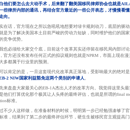
白他们要怎么去大动手术，后来翻了翻美国移民律师协会也就是AIL
一些律所内部的通讯，再结合官方最近的一些公开表态，才慢慢看懂
走向。
实在话，官方现在之所以急吼吼地想要对绿卡规则动刀，底层的驱动
就是为了解决美国本土目前严峻的劳动力短缺，同时维护他们的国家
的竞争优势。
我也必须给大家交个底，目前这个改革其实还停留在移民局内部讨论
，官方还没有发布任何正式的拟议规则也就是NPRM，市面上现在漫
大多都属于行业里的预测。
可以肯定的是，一旦这套现代化改革真正落地，受影响最大的绝对是
EB-2 NIW国家利益豁免这两个类别的申请人
。
先来盘盘大家最关心的EB-1A杰出人才的改革方向。我觉得这里头
他们打算优化那个极其让人头疼的最终评估，也就是所谓的final meri
nation标准。
过不少人这样做，在准备材料的时候，明明第一步已经勉强凑够了官
标准，结果到了第二步的最终评估环节，硬生生被移民官主观提高门