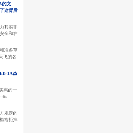
A的文
了这背后
力其实非
安全和在
和准备草
天飞的各
EB-1A杰
最实惠的一
ts
方规定的
槛给拒掉