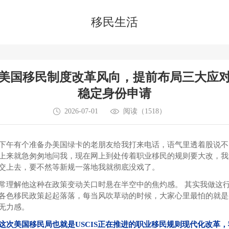
在线咨询
免费电话
预约咨询
移民生活
美国移民制度改革风向，提前布局三大应
稳定身份申请
2026-07-01
阅读（1518）
下午有个准备办美国绿卡的老朋友给我打来电话，语气里透着股说不
上来就急匆匆地问我，现在网上到处传着职业移民的规则要大改，我
交上去，要不然等新规一落地我就彻底没戏了。
常理解他这种在政策变动关口时悬在半空中的焦灼感。 其实我做这
各色移民政策起起落落，每当风吹草动的时候，大家心里最怕的就是
无力感。
这次美国移民局
也就是USCIS正在推进的职业移民规则现代化改革