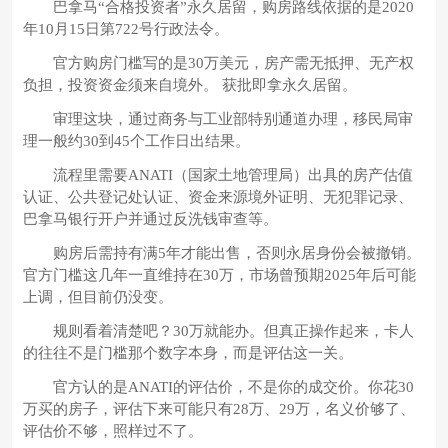
巴拿马“合格投资者”永久居留，购房路线依据的是2020
年10月15日第722号行政法令。
官方购房门槛写的是30万美元，房产需无抵押、无产权
负担，投资资金须来自境外。 获批即拿永久居留。
审理这块，通过商务与工业部特别通道办理，移民局审
理一般约30到45个工作日出结果。
流程里需要ANATI（国家土地管理局）出具的房产估值
认证、公共登记处认证、资金来源境外证明、无犯罪记录、
巴拿马银行开户并通过反洗钱审查等。
购房后需持有满5年才能出售，否则永居身份会被撤销。
官方门槛这几年一直维持在30万，市场曾预期2025年后可能
上调，但目前仍没变。
规则看着清楚吧？30万就能办。但真正操作起来，卡人
的往往不是门槛那个数字本身，而是评估这一关。
官方认的是ANATI的评估价，不是你的成交价。你花30
万买的房子，评估下来可能只有28万、29万，名义价够了、
评估价不够，照样过不了。