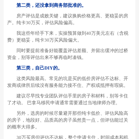
第二类，还没拿到商务部批准的。
房产评估是成败关键，建议换购价格更高、更稳妥的房
产。纯卡30万买，评估风险偏高。
我这些年经手下来，实操预算做到40万美元左右（含税
费）更稳妥，纯卡30万买风险偏大。
同时要提前准备好能覆盖评估差额、并留出缓冲的过桥
资金，别等评估出来不够再临时凑钱。
第三类，自己DIY的。
这类风险最高。常见的坑是买的低价房评估不达标、开
发商或律所后续没有服务能力接不住、产权或抵押有瑕疵。
建议尽早找专业团队评估手里的房子和材料，别等卡住
了才动。 巴拿马移民申请通常需要通过当地律师办理。
另外，选房的时候尽量避开那些纯卡低价、评估风险高
的房子，地段好、品质高的房子虽然贵一点，但评估能过关
的概率大得多。
30万买房但评估不达标，整个申请卡住，时间成本和机