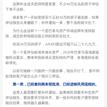
这两年这道关把得明显更紧，不少30万出头的房子评估
下来不达标。
很多客户一开始觉得买个正好30万的房子最划算，结果
评估报告出来傻眼了，补件通知一来，整个流程就卡住了。
为什么会这样？一个是巴拿马房产市场这两年涨得挺
快，成交价和地籍估值之间的差距在拉大。
你花30万买的房子，ANATI那边可能只认二十八九万。
另一个是评估标准本身在变严，2026年巴拿马落地新版
移民法案后，整体审批标准从宽松转向严谨，各项规则全面
标准化。
以前可能睁一只眼闭一只眼的事，现在不行了。 那不同
处境的客户该怎么办？我分三类说。
第一类，已经拿到商务部批准、已经进移民局流程的。
这类人最需要盯紧补件通知。如果移民局要求补交房产
评估报告，要按要求尽快补齐。第一批补件的客户通常很快
能出结果，拖得越久越麻烦。