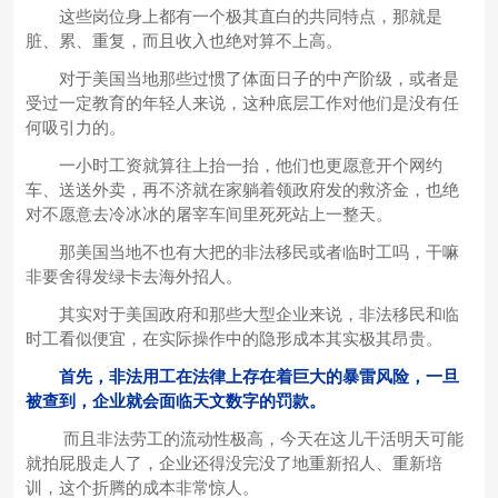
这些岗位身上都有一个极其直白的共同特点，那就是
脏、累、重复，而且收入也绝对算不上高。
对于美国当地那些过惯了体面日子的中产阶级，或者是
受过一定教育的年轻人来说，这种底层工作对他们是没有任
何吸引力的。
一小时工资就算往上抬一抬，他们也更愿意开个网约
车、送送外卖，再不济就在家躺着领政府发的救济金，也绝
对不愿意去冷冰冰的屠宰车间里死死站上一整天。
那美国当地不也有大把的非法移民或者临时工吗，干嘛
非要舍得发绿卡去海外招人。
其实对于美国政府和那些大型企业来说，非法移民和临
时工看似便宜，在实际操作中的隐形成本其实极其昂贵。
首先，非法用工在法律上存在着巨大的暴雷风险，一旦
被查到，企业就会面临天文数字的罚款。
而且非法劳工的流动性极高，今天在这儿干活明天可能
就拍屁股走人了，企业还得没完没了地重新招人、重新培
训，这个折腾的成本非常惊人。