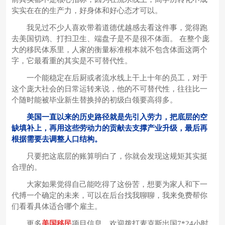
实实在在的生产力，好身体和好心态才可以。
我见过不少人喜欢带着道德优越感去看这件事，觉得跑
去美国切鸡、打扫卫生、端盘子是不是很不体面。 在整个庞
大的移民体系里，人家的衡量标准根本就不包含体面这两个
字，它最看重的其实是不可替代性。
一个能稳定在后厨或者流水线上干上十年的员工，对于
这个庞大社会的日常运转来说，他的不可替代性，往往比一
个随时能被毕业新生替换掉的初级白领要高得多。
美国一直以来的历史路径就是先引入劳力，把底层的空
缺填补上，再用这些劳动力的贡献去支撑产业升级，最后再
根据需要去调整人口结构。
只要把这底层的账算明白了，你就会发现这规矩其实挺
合理的。
大家如果觉得自己能吃得了这份苦，想要为家人和下一
代搏一个确定的未来，可以在后台找我聊聊，我来免费帮你
们看看具体适合哪个雇主。
更多
美国移民
项目信息，欢迎拨打麦克斯出国7*24小时