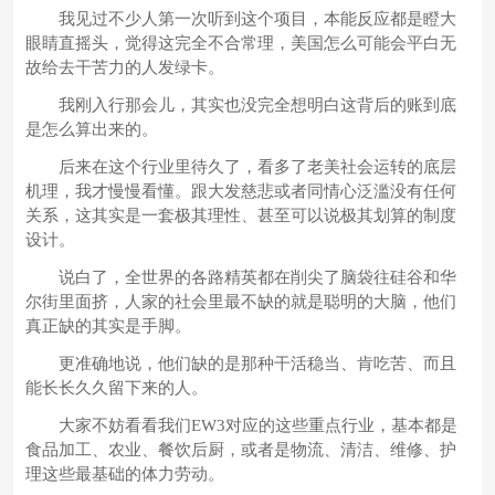
我见过不少人第一次听到这个项目，本能反应都是瞪大
眼睛直摇头，觉得这完全不合常理，美国怎么可能会平白无
故给去干苦力的人发绿卡。
我刚入行那会儿，其实也没完全想明白这背后的账到底
是怎么算出来的。
后来在这个行业里待久了，看多了老美社会运转的底层
机理，我才慢慢看懂。跟大发慈悲或者同情心泛滥没有任何
关系，这其实是一套极其理性、甚至可以说极其划算的制度
设计。
说白了，全世界的各路精英都在削尖了脑袋往硅谷和华
尔街里面挤，人家的社会里最不缺的就是聪明的大脑，他们
真正缺的其实是手脚。
更准确地说，他们缺的是那种干活稳当、肯吃苦、而且
能长长久久留下来的人。
大家不妨看看我们EW3对应的这些重点行业，基本都是
食品加工、农业、餐饮后厨，或者是物流、清洁、维修、护
理这些最基础的体力劳动。