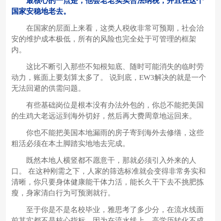
最核心的一点是，他会老老实实合法纳税，并且在这个
国家安稳地老去。
在国家的层面上来看，这类人税收非常可预期，社会治
安的维护成本极低，所有的风险也完全处于可管理的框架
内。
这比不断引入那些不知根知底、随时可能消失的临时劳
动力，账面上要划算太多了。 说到底，EW3解决的就是一个
无法回避的供需问题。
有些基础岗位是根本没有办法外包的，你总不能把美国
的生鸡大老远运到海外切好，然后再大费周章地运回来。
你也不能把美国本地漏雨的房子寄到海外去修缮，这些
粗活必须在本土脚踏实地地去完成。
既然本地人横竖都不愿意干，那就必须引入外来的人
口。 在这种刚需之下，人家的筛选标准就会变得非常务实和
清晰，你只要身体健康能干体力活，能长久干下去不挑肥拣
瘦，身家清白行为可预测就行。
至于你是不是名校毕业，雅思考了多少分，在流水线面
前其实都不是核心指标，因为在流水线上，高学历转化不成