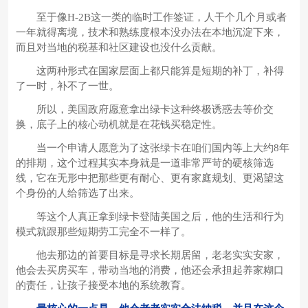
至于像H-2B这一类的临时工作签证，人干个几个月或者
一年就得离境，技术和熟练度根本没办法在本地沉淀下来，
而且对当地的税基和社区建设也没什么贡献。
这两种形式在国家层面上都只能算是短期的补丁，补得
了一时，补不了一世。
所以，美国政府愿意拿出绿卡这种终极诱惑去等价交
换，底子上的核心动机就是在花钱买稳定性。
当一个申请人愿意为了这张绿卡在咱们国内等上大约8年
的排期，这个过程其实本身就是一道非常严苛的硬核筛选
线，它在无形中把那些更有耐心、更有家庭规划、更渴望这
个身份的人给筛选了出来。
等这个人真正拿到绿卡登陆美国之后，他的生活和行为
模式就跟那些短期劳工完全不一样了。
他去那边的首要目标是寻求长期居留，老老实实安家，
他会去买房买车，带动当地的消费，他还会承担起养家糊口
的责任，让孩子接受本地的系统教育。