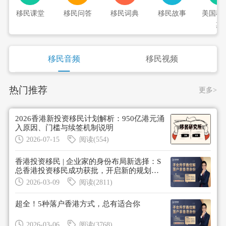
移民课堂
移民问答
移民词典
移民故事
美国移
期
移民音频
移民视频
热门推荐
更多>
2026香港新投资移民计划解析：950亿港元涌
入原因、门槛与续签机制说明
2026-07-15
阅读(554)
香港投资移民 | 企业家的身份布局新选择：S
总香港投资移民成功获批，开启新的规划阶
段
2026-03-09
阅读(2811)
超全！5种落户香港方式，总有适合你
2026-03-06
阅读(3768)