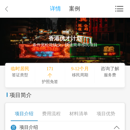
详情
案例
香港优才计划
条件宽松花钱少，快速简单移民项目
临时居民
171
9-12个月
咨询了解
个
签证类型
移民周期
服务费
护照免签
项目简介
项目介绍
费用流程
材料清单
项目优势
项目介绍